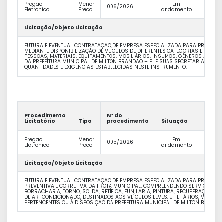
Pregao
Menor
Em
R$
006/2026
Eletronico
Preco
andamento
1.135.7
Licitação/Objeto Licitação
FUTURA E EVENTUAL CONTRATAÇÃO DE EMPRESA ESPECIALIZADA PARA PRESTAÇÃ
MEDIANTE DISPONIBILIZAÇÃO DE VEÍCULOS DE DIFERENTES CATEGORIAS E CAPA
PESSOAS, MATERIAIS, EQUIPAMENTOS, MOBILIÁRIOS, INSUMOS, GÊNEROS ALIMEN
DA PREFEITURA MUNICIPAL DE MILTON BRANDÃO – PI E SUAS SECRETARIAS MUN
QUANTIDADES E EXIGÊNCIAS ESTABELECIDAS NESTE INSTRUMENTO.
Procedimento
Nº do
Valor
Licitatório
Tipo
procedimento
Situação
Previs
Pregao
Menor
Em
R$
005/2026
Eletronico
Preco
andamento
1.216.6
Licitação/Objeto Licitação
FUTURA E EVENTUAL CONTRATAÇÃO DE EMPRESA ESPECIALIZADA PARA PRESTAÇ
PREVENTIVA E CORRETIVA DA FROTA MUNICIPAL, COMPREENDENDO SERVIÇOS MEC
BORRACHARIA, TORNO, SOLDA, RETÍFICA, FUNILARIA, PINTURA, RECUPERAÇÃO 
DE AR-CONDICIONADO, DESTINADOS AOS VEÍCULOS LEVES, UTILITÁRIOS, VEÍCU
PERTENCENTES OU À DISPOSIÇÃO DA PREFEITURA MUNICIPAL DE MILTON BRANDÃO