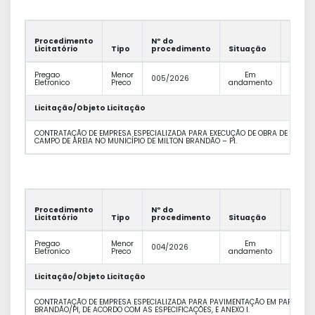
Procedimento
Nº do
Valor
Licitatório
Tipo
procedimento
Situação
Previs
Pregao
Menor
Em
R$
005/2026
Eletronico
Preco
andamento
158.25
Licitação/Objeto Licitação
CONTRATAÇÃO DE EMPRESA ESPECIALIZADA PARA EXECUÇÃO DE OBRA DE ENGE
CAMPO DE AREIA NO MUNICÍPIO DE MILTON BRANDÃO – PI.
Procedimento
Nº do
Valor
Licitatório
Tipo
procedimento
Situação
Previs
Pregao
Menor
Em
R$
004/2026
Eletronico
Preco
andamento
382.18
Licitação/Objeto Licitação
CONTRATAÇÃO DE EMPRESA ESPECIALIZADA PARA PAVIMENTAÇÃO EM PARALELEPÍ
BRANDÃO/PI, DE ACORDO COM AS ESPECIFICAÇÕES, E ANEXO I.