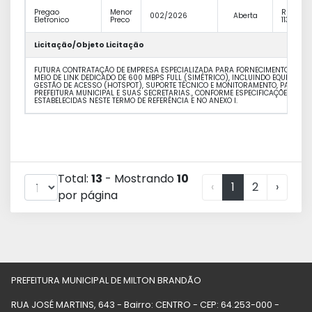
Pregao
Menor
R$
002/2026
Aberta
Eletronico
Preco
113.904,
Licitação/Objeto Licitação
FUTURA CONTRATAÇÃO DE EMPRESA ESPECIALIZADA PARA FORNECIMENTO DE AC
MEIO DE LINK DEDICADO DE 600 MBPS FULL (SIMÉTRICO), INCLUINDO EQUIPAME
GESTÃO DE ACESSO (HOTSPOT), SUPORTE TÉCNICO E MONITORAMENTO, PARA A
PREFEITURA MUNICIPAL E SUAS SECRETARIAS., CONFORME ESPECIFICAÇÕES, QUA
ESTABELECIDAS NESTE TERMO DE REFERÊNCIA E NO ANEXO I.
Total:
13
- Mostrando
10
‹
1
2
›
por página
PREFEITURA MUNICIPAL DE MILTON BRANDÃO
RUA JOSÉ MARTINS, 643 - Bairro: CENTRO - CEP: 64.253-000 -