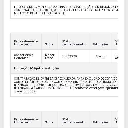
FUTURO FORNECIMENTO DE MATERIAIS DE CONSTRUÇÃO POR DEMANDA PARA A PR
COM FINALIDADE DE EXECUÇÃO DE OBRAS DE INICIATIVA PROPRIA DA ADMINSTR
MUNICIPIO DE MILTON BRANDÃO - PI
Procedimento
Nº do
Valor
Licitatório
Tipo
procedimento
Situação
Previst
Concorrencia
Menor
R$
002/2026
Aberta
Eletronica
Preco
490.947
Licitação/Objeto Licitação
CONTRATAÇÃO DE EMPRESA ESPECIALIZADA PARA EXECUÇÃO DE OBRA DE ENGE
CAMPO DE FUTEBOL SOCIETY COM GRAMA SINTÉTICA, NA LOCALIDADE SALINAS, 
BRANDÃO – PI, CONFORME CONTRATO DE REPASSE OGU Nº 988515/2025, FIRMA
BRANDÃO E A CAIXA ECONÔMICA FEDERAL, conforme condições, quantidades e 
e seus anexos.
Procedimento
Nº do
Valor
Licitatório
Tipo
procedimento
Situação
Previst