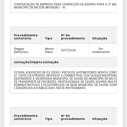
CONTRATAÇÃO DE EMPRESA PARA CONFECÇÃO DE EQUIPES PARA A 2º MARATONA
MUNICÍPIO DE MILTON BRANDÃO - PI.
Procedimento
Nº do
Valor
Licitatório
Tipo
procedimento
Situação
Previs
Pregao
Menor
Em
R$
007/2026
Eletronico
Preco
andamento
322.63
Licitação/Objeto Licitação
FUTURA AQUISIÇÃO DE 02 (DOIS) VEÍCULOS AUTOMOTORES NOVOS (ZERO QUIL
07 (SETE) OCUPANTES, MOVIDOS A COMBUSTÍVEL FLEX (GASOLINA/ETANOL), EQ
DESTINADOS À SECRETARIA MUNICIPAL DE SAÚDE DO MUNICÍPIO DE MILTON BRA
DE TRANSPORTE DE PACIENTES, PROFISSIONAIS DE SAÚDE, EQUIPES MULTIPROFIS
ADMINISTRATIVAS E ASSISTENCIAIS DA REDE MUNICIPAL DE SAÚDE, CONFORME 
E EXIGÊNCIAS ESTABELECIDAS NESTE INSTRUMENTO.
Procedimento
Nº do
Valor
Licitatório
Tipo
procedimento
Situação
Previs