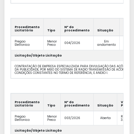
Procedimento
Nº do
Valor
Licitatório
Tipo
procedimento
Situação
Previs
Pregao
Menor
Em
R$
004/2026
Eletronico
Preco
andamento
331.20
Licitação/Objeto Licitação
CONTRATAÇÃO DE EMPRESA ESPECIALIZADA PARA DIVULGAÇÃO DAS AÇÕES MUNIC
DA PUBLICIDADE, POR MEIO DO SISTEMA DE RADIO TRANSMISSÃO DE ACORDO CO
CONDIÇÕES CONSTANTES NO TERMO DE REFERÊNCIA, E ANEXO I.
Procedimento
Nº do
Valor
Licitatório
Tipo
procedimento
Situação
Previst
Pregao
Menor
R$
003/2026
Aberta
Eletronico
Preco
3.876.65
Licitação/Objeto Licitação